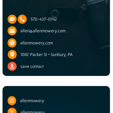

570-437-0742

allen@allenmowery.com


allenmowery.com

1082 Packer St • Sunbury, PA
save contact


allenmowery
allenmowery
